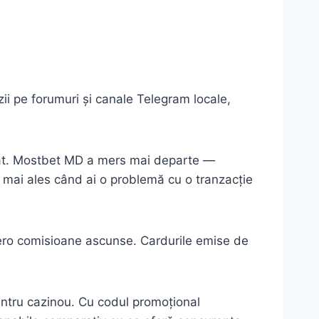
ii pe forumuri și canale Telegram locale,
atât. Mostbet MD a mers mai departe —
ză mai ales când ai o problemă cu o tranzacție
e, zero comisioane ascunse. Cardurile emise de
entru cazinou. Cu codul promoțional