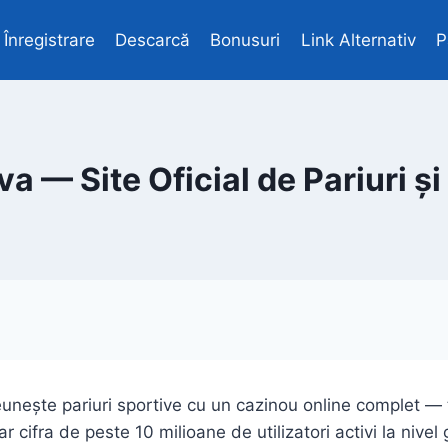
Înregistrare
Descarcă
Bonusuri
Link Alternativ
P
 — Site Oficial de Pariuri ș
nește pariuri sportive cu un cazinou online complet — t
ar cifra de peste 10 milioane de utilizatori activi la nive