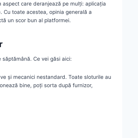
un aspect care deranjează pe mulți: aplicația
. Cu toate acestea, opinia generală a
ctă un scor bun al platformei.
r
e săptămână. Ce vei găsi aici:
ive și mecanici nestandard. Toate sloturile au
ționează bine, poți sorta după furnizor,