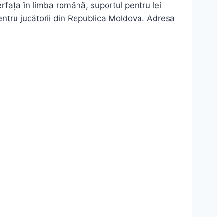
erfața în limba română, suportul pentru lei
entru jucătorii din Republica Moldova. Adresa