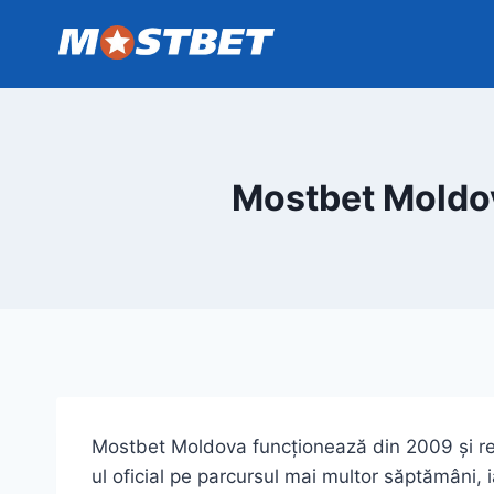
Skip
to
content
Mostbet Moldova
Mostbet Moldova funcționează din 2009 și reu
ul oficial pe parcursul mai multor săptămâni, i