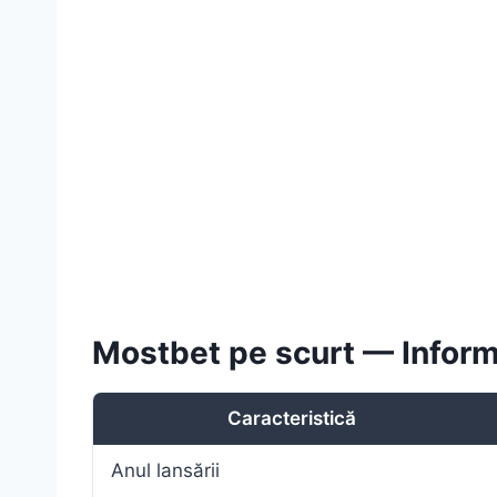
Mostbet pe scurt — Inform
Caracteristică
Anul lansării