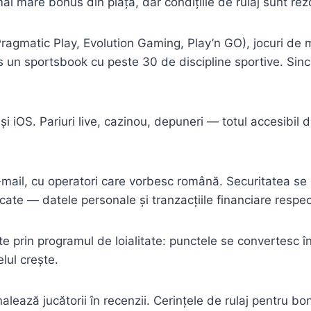
 mare bonus din piață, dar condițiile de rulaj sunt rez
(Pragmatic Play, Evolution Gaming, Play’n GO), jocuri de
us un sportsbook cu peste 30 de discipline sportive. Sinc
i iOS. Pariuri live, cazinou, depuneri — totul accesibil 
e-mail, cu operatori care vorbesc română. Securitatea se
cate — datele personale și tranzacțiile financiare respe
e prin programul de loialitate: punctele se convertesc în 
lul crește.
lează jucătorii în recenzii. Cerințele de rulaj pentru bon