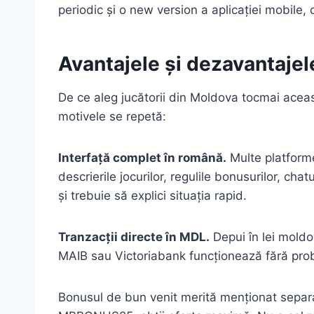
periodic și o new version a aplicației mobile, c
Avantajele și dezavantaje
De ce aleg jucătorii din Moldova tocmai aceas
motivele se repetă:
Interfață complet în română.
Multe platforme
descrierile jocurilor, regulile bonusurilor, c
și trebuie să explici situația rapid.
Tranzacții directe în MDL.
Depui în lei moldov
MAIB sau Victoriabank funcționează fără pro
Bonusul de bun venit merită menționat separa