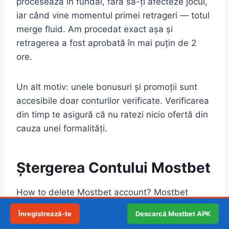
procesează în fundal, fără să-ți afecteze jocul,
iar când vine momentul primei retrageri — totul
merge fluid. Am procedat exact așa și
retragerea a fost aprobată în mai puțin de 2
ore.
Un alt motiv: unele bonusuri și promoții sunt
accesibile doar conturilor verificate. Verificarea
din timp te asigură că nu ratezi nicio ofertă din
cauza unei formalități.
Ștergerea Contului Mostbet
How to delete Mostbet account? Mostbet
account delete e posibil, dar nu printr-un buton
Înregistrează-te
Descarcă Mostbet APK
simplu din setări. Mostbet cum să ștergi contul: