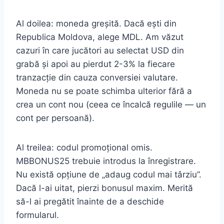
Al doilea: moneda greșită. Dacă ești din
Republica Moldova, alege MDL. Am văzut
cazuri în care jucători au selectat USD din
grabă și apoi au pierdut 2-3% la fiecare
tranzacție din cauza conversiei valutare.
Moneda nu se poate schimba ulterior fără a
crea un cont nou (ceea ce încalcă regulile — un
cont per persoană).
Al treilea: codul promoțional omis.
MBBONUS25 trebuie introdus la înregistrare.
Nu există opțiune de „adaug codul mai târziu”.
Dacă l-ai uitat, pierzi bonusul maxim. Merită
să-l ai pregătit înainte de a deschide
formularul.