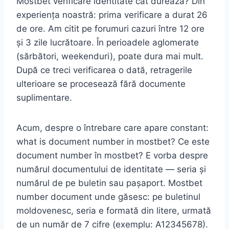
Mostbet verificare identitate cât durează? Din
experiența noastră: prima verificare a durat 26
de ore. Am citit pe forumuri cazuri între 12 ore
și 3 zile lucrătoare. În perioadele aglomerate
(sărbători, weekenduri), poate dura mai mult.
După ce treci verificarea o dată, retragerile
ulterioare se procesează fără documente
suplimentare.
Acum, despre o întrebare care apare constant:
what is document number in mostbet? Ce este
document number în mostbet? E vorba despre
numărul documentului de identitate — seria și
numărul de pe buletin sau pașaport. Mostbet
number document unde găsesc: pe buletinul
moldovenesc, seria e formată din litere, urmată
de un număr de 7 cifre (exemplu: A12345678).