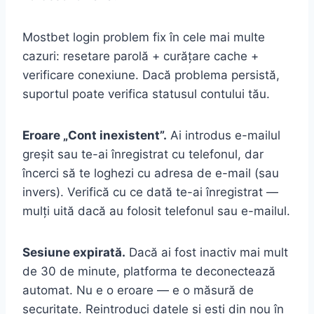
Mostbet login problem fix în cele mai multe
cazuri: resetare parolă + curățare cache +
verificare conexiune. Dacă problema persistă,
suportul poate verifica statusul contului tău.
Eroare „Cont inexistent”.
Ai introdus e-mailul
greșit sau te-ai înregistrat cu telefonul, dar
încerci să te loghezi cu adresa de e-mail (sau
invers). Verifică cu ce dată te-ai înregistrat —
mulți uită dacă au folosit telefonul sau e-mailul.
Sesiune expirată.
Dacă ai fost inactiv mai mult
de 30 de minute, platforma te deconectează
automat. Nu e o eroare — e o măsură de
securitate. Reintroduci datele și ești din nou în