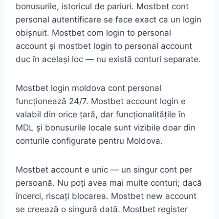
bonusurile, istoricul de pariuri. Mostbet cont
personal autentificare se face exact ca un login
obișnuit. Mostbet com login to personal
account și mostbet login to personal account
duc în același loc — nu există conturi separate.
Mostbet login moldova cont personal
funcționează 24/7. Mostbet account login e
valabil din orice țară, dar funcționalitățile în
MDL și bonusurile locale sunt vizibile doar din
conturile configurate pentru Moldova.
Mostbet account e unic — un singur cont per
persoană. Nu poți avea mai multe conturi; dacă
încerci, riscați blocarea. Mostbet new account
se creează o singură dată. Mostbet register