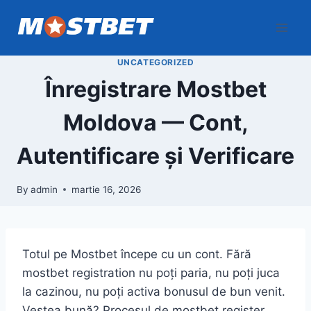
Skip
to
content
UNCATEGORIZED
Înregistrare Mostbet
Moldova — Cont,
Autentificare și Verificare
By
admin
martie 16, 2026
Totul pe Mostbet începe cu un cont. Fără
mostbet registration nu poți paria, nu poți juca
la cazinou, nu poți activa bonusul de bun venit.
Vestea bună? Procesul de mostbet register