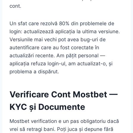
cont.
Un sfat care rezolvă 80% din problemele de
login: actualizează aplicația la ultima versiune.
Versiunile mai vechi pot avea bug-uri de
autentificare care au fost corectate în
actualizări recente. Am pățit personal —
aplicația refuza login-ul, am actualizat-o, și
problema a dispărut.
Verificare Cont Mostbet —
KYC și Documente
Mostbet verification e un pas obligatoriu dacă
vrei să retragi bani. Poți juca și depune fără