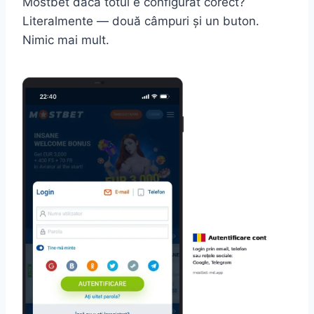
Mostbet dacă totul e configurat corect?
Literalmente — două câmpuri și un buton.
Nimic mai mult.