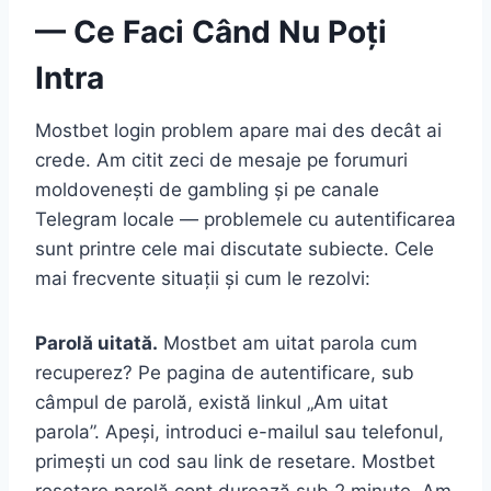
— Ce Faci Când Nu Poți
Intra
Mostbet login problem apare mai des decât ai
crede. Am citit zeci de mesaje pe forumuri
moldovenești de gambling și pe canale
Telegram locale — problemele cu autentificarea
sunt printre cele mai discutate subiecte. Cele
mai frecvente situații și cum le rezolvi:
Parolă uitată.
Mostbet am uitat parola cum
recuperez? Pe pagina de autentificare, sub
câmpul de parolă, există linkul „Am uitat
parola”. Apeși, introduci e-mailul sau telefonul,
primești un cod sau link de resetare. Mostbet
resetare parolă cont durează sub 2 minute. Am