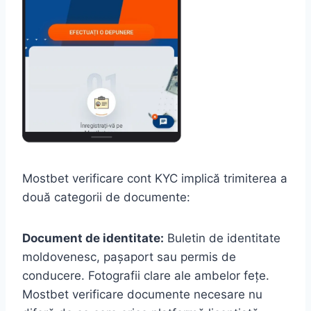
Mostbet verificare cont KYC implică trimiterea a
două categorii de documente:
Document de identitate:
Buletin de identitate
moldovenesc, pașaport sau permis de
conducere. Fotografii clare ale ambelor fețe.
Mostbet verificare documente necesare nu