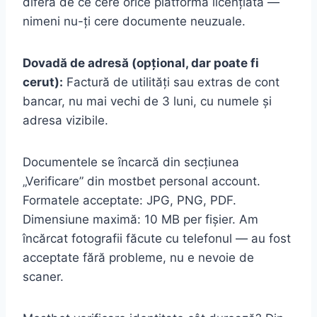
diferă de ce cere orice platformă licențiată —
nimeni nu-ți cere documente neuzuale.
Dovadă de adresă (opțional, dar poate fi
cerut):
Factură de utilități sau extras de cont
bancar, nu mai vechi de 3 luni, cu numele și
adresa vizibile.
Documentele se încarcă din secțiunea
„Verificare” din mostbet personal account.
Formatele acceptate: JPG, PNG, PDF.
Dimensiune maximă: 10 MB per fișier. Am
încărcat fotografii făcute cu telefonul — au fost
acceptate fără probleme, nu e nevoie de
scaner.