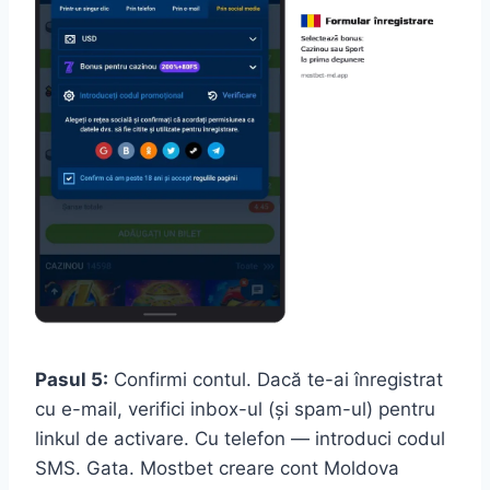
Pasul 5:
Confirmi contul. Dacă te-ai înregistrat
cu e-mail, verifici inbox-ul (și spam-ul) pentru
linkul de activare. Cu telefon — introduci codul
SMS. Gata. Mostbet creare cont Moldova